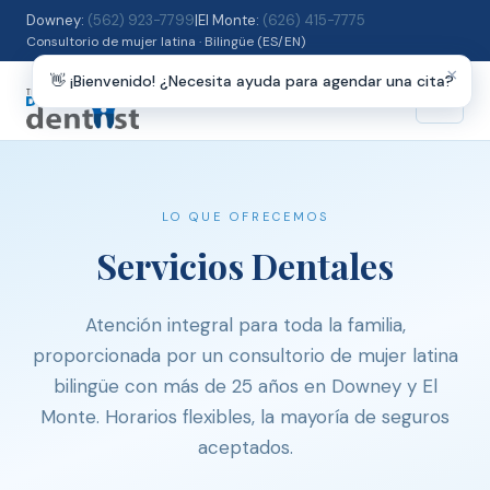
Downey:
(562) 923-7799
|
El Monte:
(626) 415-7775
Consultorio de mujer latina · Bilingüe (ES/EN)
×
👋 ¡Bienvenido! ¿Necesita ayuda para agendar una cita?
☰
LO QUE OFRECEMOS
Servicios Dentales
Atención integral para toda la familia,
proporcionada por un consultorio de mujer latina
bilingüe con más de 25 años en Downey y El
Monte. Horarios flexibles, la mayoría de seguros
aceptados.